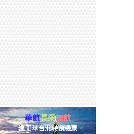
華航
長榮
加航
溫哥華台北
特價機票