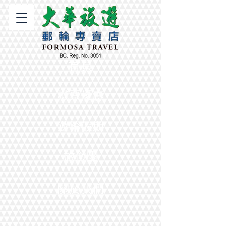
首頁
機票優惠
遊輪假期
旅遊團
關於我們