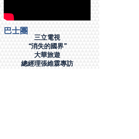
​巴士團
三立電視
“消失的國界”
大華旅遊
總經理張維霖專訪
2016/10/21